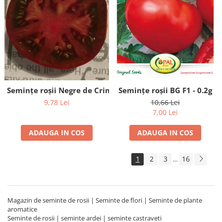
Semințe roșii BG F1 - 0.2g
Semințe roșii Negre de Crimeea - 0,2g
10,66 Lei
9,78 Lei
7,00 Lei
ADAUGA IN COS
ADAUGA IN COS
1
2
3
16
...
Magazin de seminte de rosii | Seminte de flori | Seminte de plante
aromatice
Seminte de rosii | seminte ardei | seminte castraveti