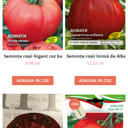
Semințe roșii Inimă de Alben
Semințe roșii Gigant roz bulgăresc - 0,2g
12,32 Lei
9,98 Lei
ADAUGA IN COS
ADAUGA IN COS
-34%