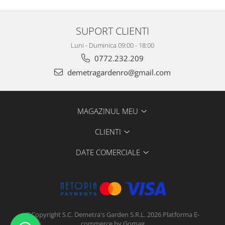
SUPORT CLIENTI
Luni - Duminica 09:00 - 18:00
0772.232.209
demetragardenro@gmail.com
MAGAZINUL MEU
CLIENTI
DATE COMERCIALE
©Copyright S.C. Demetra's Garden S.R.L. 2026
Platforma E-
commerce by Gomag