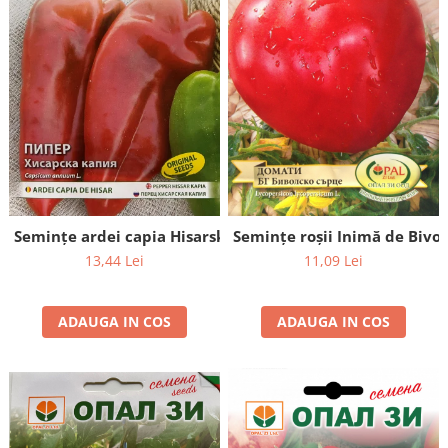
Semințe roșii Inimă de Bivol 
Seminţe ardei capia Hisarska - 5g
11,09 Lei
13,44 Lei
ADAUGA IN COS
ADAUGA IN COS