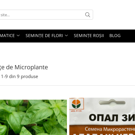
MATICE
SEMINȚE DE FLORI
SEMINȚE ROȘII
BLOG
e de Microplante
1-
9
din
9
produse