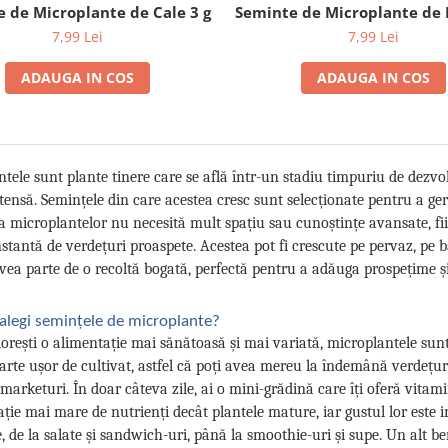
 de Microplante de Cale 3 g
Seminte de Microplante de R
7,99 Lei
7,99 Lei
ADAUGA IN COS
ADAUGA IN COS
tele sunt plante tinere care se află într-un stadiu timpuriu de dezvol
ensă. Semințele din care acestea cresc sunt selecționate pentru a ge
a microplantelor nu necesită mult spațiu sau cunoștințe avansate, fiin
stantă de verdețuri proaspete. Acestea pot fi crescute pe pervaz, pe 
 avea parte de o recoltă bogată, perfectă pentru a adăuga prospețime ș
 alegi semințele de microplante?
dorești o alimentație mai sănătoasă și mai variată, microplantele sunt
oarte ușor de cultivat, astfel că poți avea mereu la îndemână verdețur
marketuri. În doar câteva zile, ai o mini-grădină care îți oferă vitami
ție mai mare de nutrienți decât plantele mature, iar gustul lor este int
, de la salate și sandwich-uri, până la smoothie-uri și supe. Un alt b