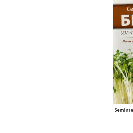
Semințe de Țelină
Seminte 