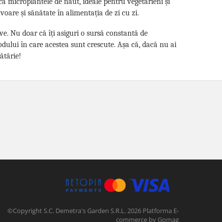
rca microplantele de năut, ideale pentru vegetarieni și
voare și sănătate în alimentația de zi cu zi.
ve. Nu doar că îți asiguri o sursă constantă de
odului în care acestea sunt crescute. Așa că, dacă nu ai
ătărie!
©Copyright S.C. Demetra's Garden S.R.L. 2026
Platforma E-
commerce by Gomag