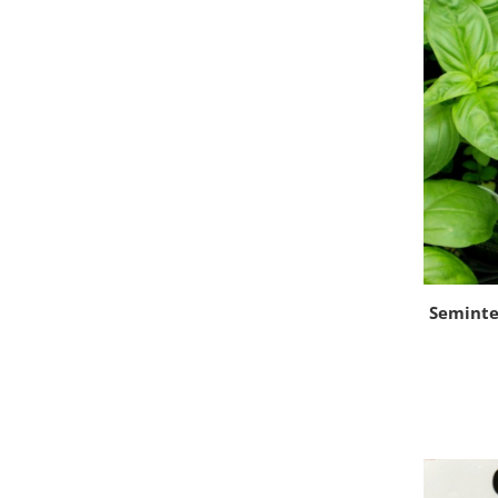
Semințe de Fasole
Semințe de Gogoșari
Semințe de Gulii
Semințe de Mazăre
Semințe de Morcovi
Semințe de Pepeni
Semințe de Porumb
Semințe de Praz
Semințe de Păstârnac
Semințe de Ridichi
Seminte
Semințe de Salată
Semințe de Sfeclă
Semințe de Spanac
Semințe de Varză
Semințe de Vinete