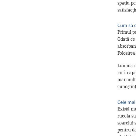
spațiu pe
satisfacț
Cum să c
Primul pa
Odată ce 
absorbant
Folosirea
Lumina na
iar în ap
mai mult 
cunoștinț
Cele mai
Există mu
rucola su
soarelui 
pentru de