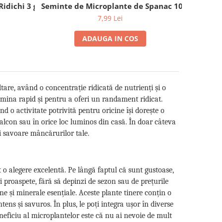
idichi 3 g
Seminte de Microplante de Spanac 10 g
7,99 Lei
ADAUGA IN COS
tare, având o concentrație ridicată de nutrienți și o
rmina rapid și pentru a oferi un randament ridicat.
d o activitate potrivită pentru oricine își dorește o
balcon sau în orice loc luminos din casă. În doar câteva
i savoare mâncărurilor tale.
 o alegere excelentă. Pe lângă faptul că sunt gustoase,
i proaspete, fără să depinzi de sezon sau de prețurile
ne și minerale esențiale. Aceste plante tinere conțin o
ens și savuros. În plus, le poți integra ușor în diverse
eneficiu al microplantelor este că nu ai nevoie de mult