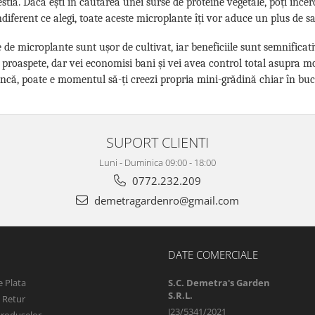
estia. Dacă ești în căutarea unei surse de proteine vegetale, poți înce
ndiferent ce alegi, toate aceste microplante îți vor aduce un plus de sa
 de microplante sunt ușor de cultivat, iar beneficiile sunt semnificati
 proaspete, dar vei economisi bani și vei avea control total asupra m
încă, poate e momentul să-ți creezi propria mini-grădină chiar în buc
SUPORT CLIENTI
Luni - Duminica 09:00 - 18:00
0772.232.209
demetragardenro@gmail.com
DATE COMERCIALE
 Plata
S.C. Demetra's Garden
S.R.L.
e Retur
J23/5341/2021
Produselor