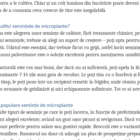
ntru a le cultiva. Chiar și un colț luminos din bucătărie poate deveni
ia de a consuma ceva crescut de tine este inegalabilă.
ultivi semințele de microplante?
s este alegerea unor semințe de calitate, fără tratamente chimice, p
ai semințele, trebuie să alegi un suport de creștere – poți opta pentr
ă. Udatul este esențial, dar trebuie făcut cu grijă, astfel încât seminț
 unui pulverizator este o soluție excelentă pentru menținerea umidităț
turală este cea mai bună, dar dacă nu ai suficientă, poți apela la lă
roximativ 7-14 zile sunt gata de recoltat. Le poți tăia cu o foarfecă și f
timp, le poți pune într-un recipient ermetic la frigider, unde rămân p
e avansate de grădinărit și nici echipamente sofisticate. Tot ce ai nev
 populare semințe de microplante
lte tipuri de semințe pe care le poți încerca, în funcție de preferințele
nt alegeri excelente, având un gust ușor picant și revigorant. Dacă vr
sunt perfecte pentru salate sau gustări rapide. Broccoli este o variant
toxifiere. Busuiocul nu doar că adaugă un plus de prospețime preparate