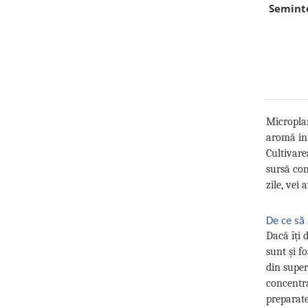
Seminte
Microplan
aromă int
Cultivare
sursă con
zile, vei
De ce să
Dacă îți 
sunt și f
din super
concentra
preparate