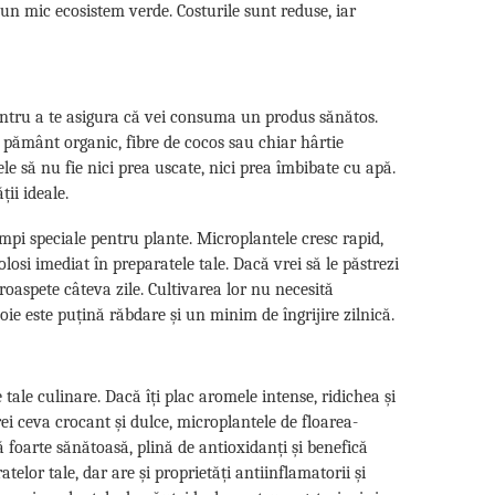
 un mic ecosistem verde. Costurile sunt reduse, iar
entru a te asigura că vei consuma un produs sănătos.
u pământ organic, fibre de cocos sau chiar hârtie
ele să nu fie nici prea uscate, nici prea îmbibate cu apă.
ii ideale.
mpi speciale pentru plante. Microplantele cresc rapid,
olosi imediat în preparatele tale. Dacă vrei să le păstrezi
roaspete câteva zile. Cultivarea lor nu necesită
oie este puțină răbdare și un minim de îngrijire zilnică.
 tale culinare. Dacă îți plac aromele intense, ridichea și
ei ceva crocant și dulce, microplantele de floarea-
ă foarte sănătoasă, plină de antioxidanți și benefică
lor tale, dar are și proprietăți antiinflamatorii și