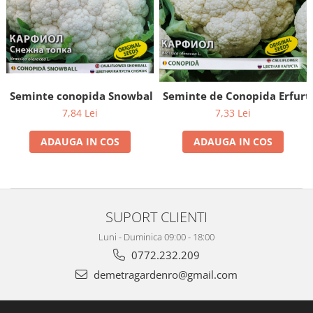
Semințe de Fasole
Semințe de Gogoșari
Semințe de Gulii
Semințe de Mazăre
Semințe de Morcovi
Seminte conopida Snowball- 2 g
Seminte de Conopida Erfurt
Semințe de Pepeni
7,84 Lei
7,33 Lei
Semințe de Porumb
ADAUGA IN COS
ADAUGA IN COS
Semințe de Praz
Semințe de Păstârnac
Semințe de Ridichi
SUPORT CLIENTI
Semințe de Salată
Luni - Duminica 09:00 - 18:00
Semințe de Sfeclă
0772.232.209
Semințe de Spanac
demetragardenro@gmail.com
Semințe de Varză
Semințe de Vinete