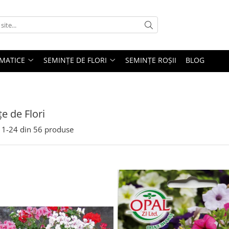
MATICE
SEMINȚE DE FLORI
SEMINȚE ROȘII
BLOG
e de Flori
1-
24
din
56
produse