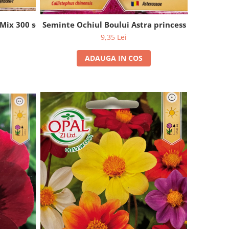
 Mix 300 seminte
Seminte Ochiul Boului Astra princess 0.7 grame
9,35 Lei
ADAUGA IN COS