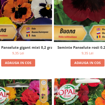
 Panselute gigant mixt 0,2 grame
Seminte Panselute rosii 0.
9,35 Lei
9,35 Lei
ADAUGA IN COS
ADAUGA IN COS