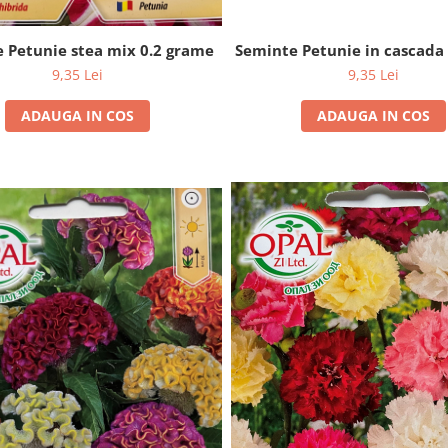
 Petunie stea mix 0.2 grame
Seminte Petunie in cascada
9,35 Lei
9,35 Lei
ADAUGA IN COS
ADAUGA IN COS