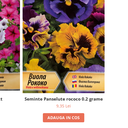
xt
Seminte Panselute rococo 0.2 grame
9,35 Lei
ADAUGA IN COS