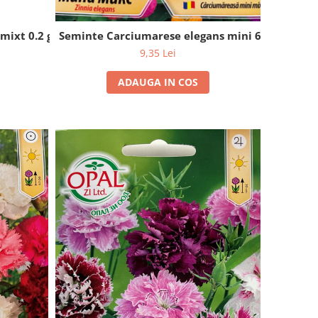
 mixt 0.2 grame
Seminte Carciumarese elegans mini 60 seminte
9,35 Lei
ADAUGA IN COS