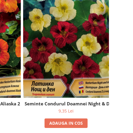
Aliaska 2 grame
Seminte Condurul Doamnei Night & Day 2 gram
9,35 Lei
ADAUGA IN COS