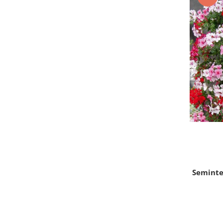
Semințe de Fasole
Semințe de Gogoșari
Semințe de Gulii
Semințe de Mazăre
Semințe de Morcovi
Semințe de Pepeni
Semințe de Porumb
Semințe de Praz
Semințe de Păstârnac
Semințe de Ridichi
Semințe de Salată
Semințe de Sfeclă
Seminte
Semințe de Spanac
Semințe de Varză
Semințe de Vinete