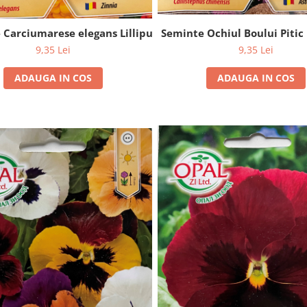
Seminte Ochiul Boului Pitic
 Carciumarese elegans Lilliput mix (100 seminte)
9,35 Lei
9,35 Lei
ADAUGA IN COS
ADAUGA IN COS