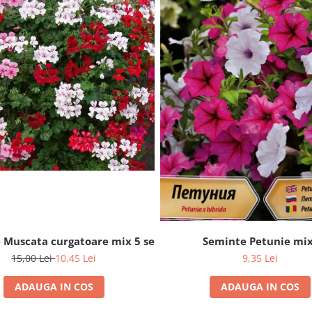
Seminte Petunie mi
 Muscata curgatoare mix 5 seminte
9,35 Lei
15,00 Lei
10,45 Lei
ADAUGA IN COS
ADAUGA IN COS