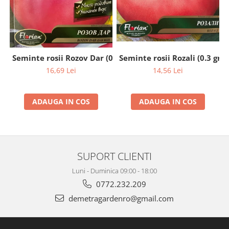
Seminte rosii Rozali (0.3 gr)
Seminte rosii Rozov Dar (0.2 gr)
14,56 Lei
16,69 Lei
ADAUGA IN COS
ADAUGA IN COS
SUPORT CLIENTI
Luni - Duminica 09:00 - 18:00
0772.232.209
demetragardenro@gmail.com