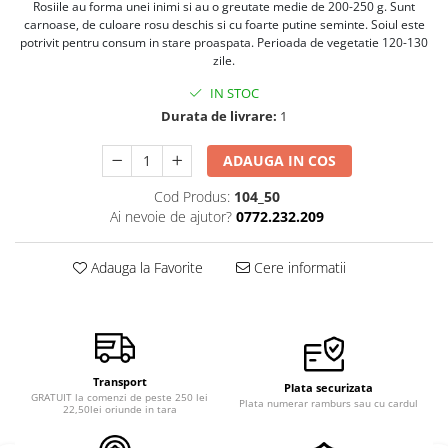
Rosiile au forma unei inimi si au o greutate medie de 200-250 g. Sunt
Semințe de Țelină
carnoase, de culoare rosu deschis si cu foarte putine seminte. Soiul este
potrivit pentru consum in stare proaspata. Perioada de vegetatie 120-130
zile.
IN STOC
Durata de livrare:
1
ADAUGA IN COS
Cod Produs:
104_50
Ai nevoie de ajutor?
0772.232.209
Adauga la Favorite
Cere informatii
Transport
Plata securizata
GRATUIT la comenzi de peste 250 lei
Plata numerar ramburs sau cu cardul
22,50lei oriunde in tara