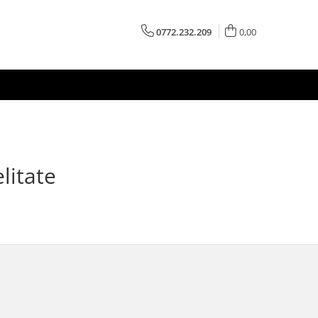
0772.232.209
0,00
litate