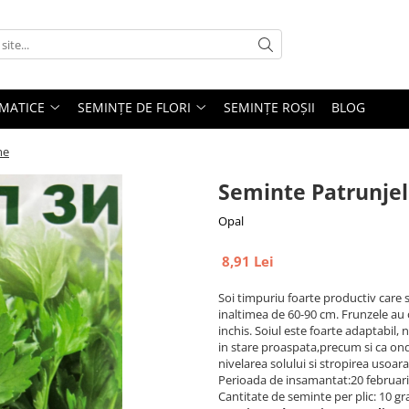
MATICE
SEMINȚE DE FLORI
SEMINȚE ROȘII
BLOG
me
Seminte Patrunjel
Opal
8,91 Lei
Soi timpuriu foarte productiv care 
inaltimea de 60-90 cm. Frunzele au 
inchis. Soiul este foarte adaptabi
in stare proaspata,precum si ca on
nivelarea solului si stropirea usoa
Perioada de insamantat:20 februari
Cantitate de seminte per plic: 10 g