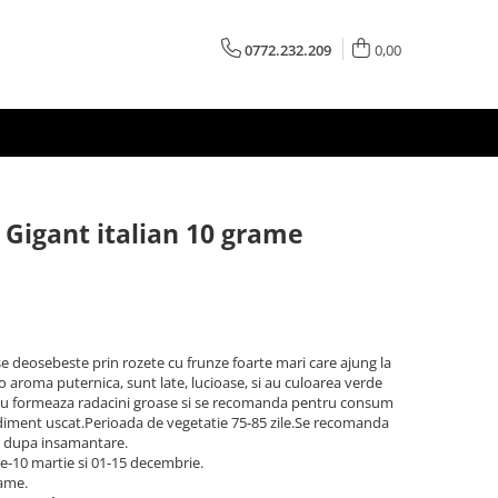
0772.232.209
0,00
 Gigant italian 10 grame
se deosebeste prin rozete cu frunze foarte mari care ajung la
o aroma puternica, sunt late, lucioase, si au culoarea verde
l, nu formeaza radacini groase si se recomanda pentru consum
diment uscat.Perioada de vegetatie 75-85 zile.Se recomanda
ra dupa insamantare.
e-10 martie si 01-15 decembrie.
rame.