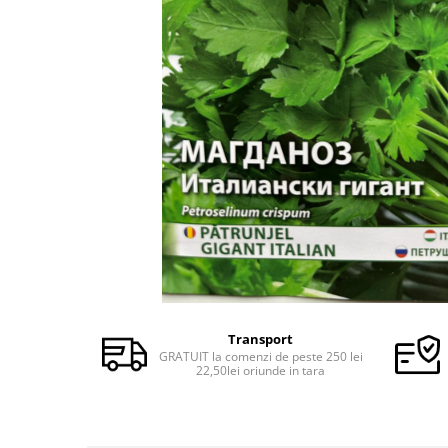
Semințe de Fasole
Semințe de Gogoșari
Semințe de Gulii
Semințe de Mazăre
Semințe de Morcovi
Semințe de Pepeni
Semințe de Porumb
Semințe de Praz
Semințe de Păstârnac
Semințe de Ridichi
Semințe de Salată
Transport
Semințe de Sfeclă
GRATUIT la comenzi de peste 250 lei
22,50lei oriunde in tara
Semințe de Spanac
Semințe de Varză
Semințe de Vinete