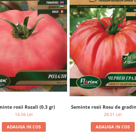
inte rosii Rozali (0.3 gr)
Seminte rosii Rosu de gradi
14,56 Lei
28,51 Lei
ADAUGA IN COS
ADAUGA IN COS