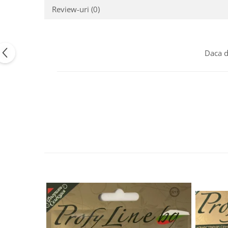
Review-uri
(0)
Semințe de Țelină
Daca d