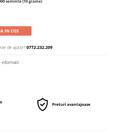
000 seminte (10 grame)
A IN COS
voie de ajutor?
0772.232.209
informatii
um
Preturi avantajoase