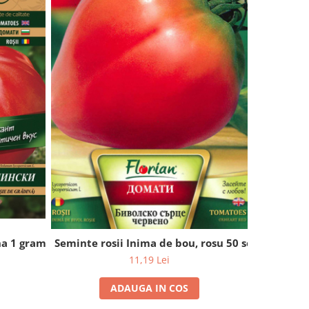
na 1 gram
Seminte r
Seminte rosii Inima de bou, rosu 50 seminte
11,19 Lei
ADAUGA IN COS