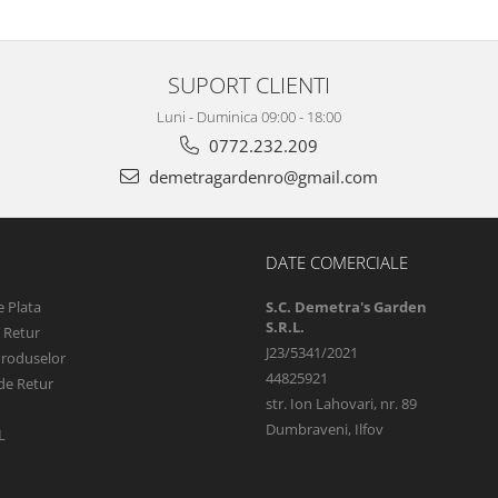
SUPORT CLIENTI
Luni - Duminica 09:00 - 18:00
0772.232.209
demetragardenro@gmail.com
DATE COMERCIALE
 Plata
S.C. Demetra's Garden
S.R.L.
e Retur
J23/5341/2021
Produselor
44825921
de Retur
str. Ion Lahovari, nr. 89
Dumbraveni, Ilfov
L