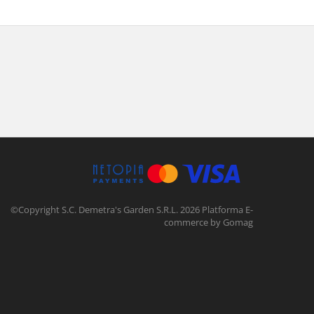
©Copyright S.C. Demetra's Garden S.R.L. 2026
Platforma E-
commerce by Gomag