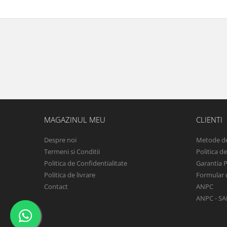
MAGAZINUL MEU
CLIENTI
Despre noi
Metode de
Termeni si Conditii
Politica d
Politica de Confidentialitate
Garantia 
Politica de livrare
Formular 
Contact
ANPC
ANPC - SA