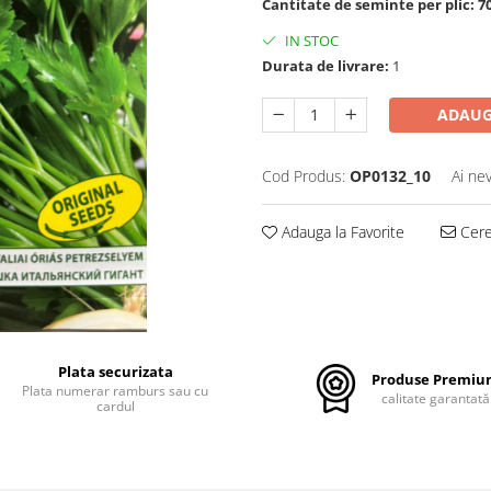
Cantitate de seminte per plic: 7
IN STOC
Durata de livrare:
1
ADAUG
Cod Produs:
OP0132_10
Ai ne
Adauga la Favorite
Cere 
Plata securizata
Produse Premi
Plata numerar ramburs sau cu
calitate garantată
cardul