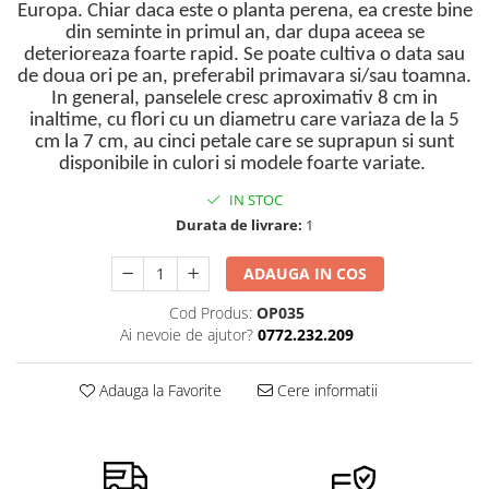
Europa. Chiar daca este o planta perena, ea creste bine
Semințe de Țelină
din seminte in primul an, dar dupa aceea se
deterioreaza foarte rapid. Se poate cultiva o data sau
de doua ori pe an, preferabil primavara si/sau toamna.
In general, panselele cresc aproximativ 8 cm in
inaltime, cu flori cu un diametru care variaza de la 5
cm la 7 cm, au cinci petale care se suprapun si sunt
disponibile in culori si modele foarte variate.
IN STOC
Durata de livrare:
1
ADAUGA IN COS
Cod Produs:
OP035
Ai nevoie de ajutor?
0772.232.209
Adauga la Favorite
Cere informatii