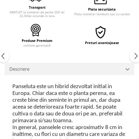
Transport
Plata securizata
GRATUIT la comenzi de peste 250 lei
Plata numerar ramburs sau cu cardul
22,50lei oriunde in tara
Produse Premium
Preturi avantajoase
calitate garantată
Descriere
Panseluta este un hibrid dezvoltat initial in
Europa. Chiar daca este o planta perena, ea
creste bine din seminte in primul an, dar dupa
aceea se deterioreaza foarte rapid. Se poate
cultiva o data sau de doua ori pe an, preferabil
primavara si/sau toamna.
In general, panselele cresc aproximativ 8 cm in
inaltime, cu flori cu un diametru care variaza de