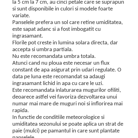
la 5 cm la 7 cm, au cinci petale care se suprapun
si sunt disponibile in culori si modele foarte
variate.
Panselele prefera un sol care retine umiditatea,
este sapat adanc si a fost imbogatit cu
ingrasamant.
Florile pot creste in lumina solara directa, dar
accepta si umbra partiala.
Nu este recomandata umbra totala.
Atunci cand nu ploua este necesar un flux
constant de apa asigurat prin udari regulate. O
data pe luna este recomandat sa adaugi
ingrasamant lichid in apa cu care le uzi.
Este recomandata inlaturarea mugurilor ofiliti,
deoarece astfel vei favoriza dezvoltarea unui
numar mai mare de muguri noi si inflorirea mai
rapida.
In functie de conditiile meteorologice si
umiditatea sezonului se poate aplica un strat de
paie (mulci) pe pamantul in care sunt plantate
panselele.