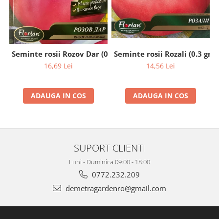
Seminte rosii Rozali (0.3 gr)
Seminte rosii Rozov Dar (0.2 gr)
14,56 Lei
16,69 Lei
ADAUGA IN COS
ADAUGA IN COS
SUPORT CLIENTI
Luni - Duminica 09:00 - 18:00
0772.232.209
demetragardenro@gmail.com