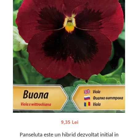
Semințe de Fasole
Semințe de Gogoșari
Semințe de Gulii
Semințe de Mazăre
Semințe de Morcovi
Semințe de Pepeni
Semințe de Porumb
Semințe de Praz
Semințe de Păstârnac
Semințe de Ridichi
Semințe de Salată
Semințe de Sfeclă
Semințe de Spanac
9,35 Lei
Semințe de Varză
Semințe de Vinete
Panseluta este un hibrid dezvoltat initial in