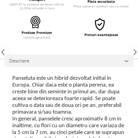
Plata securizata
GRATUIT la comenzi de peste 250 lei
Plata numerar ramburs sau cu cardul
22,50lei oriunde in tara
Produse Premium
Preturi avantajoase
calitate garantată
Descriere
Panseluta este un hibrid dezvoltat initial in
Europa. Chiar daca este o planta perena, ea
creste bine din seminte in primul an, dar dupa
aceea se deterioreaza foarte rapid. Se poate
cultiva o data sau de doua ori pe an, preferabil
primavara si/sau toamna.
In general, panselele cresc aproximativ 8 cm in
inaltime, cu flori cu un diametru care variaza de
la 5 cm la 7 cm, au cinci petale care se suprapun