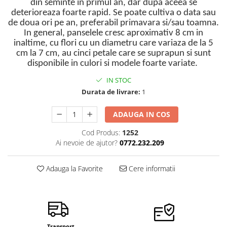
din seminte in primul an, dar dupa aceea se
Semințe de Țelină
deterioreaza foarte rapid. Se poate cultiva o data sau
de doua ori pe an, preferabil primavara si/sau toamna.
In general, panselele cresc aproximativ 8 cm in
inaltime, cu flori cu un diametru care variaza de la 5
cm la 7 cm, au cinci petale care se suprapun si sunt
disponibile in culori si modele foarte variate.
IN STOC
Durata de livrare:
1
ADAUGA IN COS
Cod Produs:
1252
Ai nevoie de ajutor?
0772.232.209
Adauga la Favorite
Cere informatii
Transport