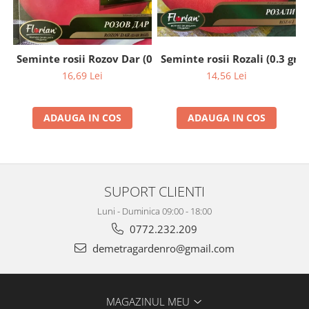
Seminte rosii Rozali (0.3 gr)
Seminte rosii Rozov Dar (0.2 gr)
14,56 Lei
16,69 Lei
ADAUGA IN COS
ADAUGA IN COS
SUPORT CLIENTI
Luni - Duminica 09:00 - 18:00
0772.232.209
demetragardenro@gmail.com
MAGAZINUL MEU