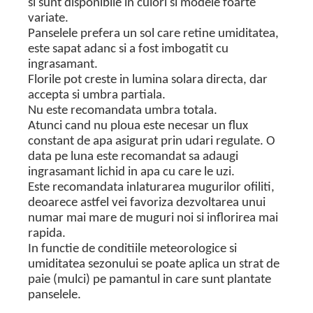
si sunt disponibile in culori si modele foarte
variate.
Panselele prefera un sol care retine umiditatea,
este sapat adanc si a fost imbogatit cu
ingrasamant.
Florile pot creste in lumina solara directa, dar
accepta si umbra partiala.
Nu este recomandata umbra totala.
Atunci cand nu ploua este necesar un flux
constant de apa asigurat prin udari regulate. O
data pe luna este recomandat sa adaugi
ingrasamant lichid in apa cu care le uzi.
Este recomandata inlaturarea mugurilor ofiliti,
deoarece astfel vei favoriza dezvoltarea unui
numar mai mare de muguri noi si inflorirea mai
rapida.
In functie de conditiile meteorologice si
umiditatea sezonului se poate aplica un strat de
paie (mulci) pe pamantul in care sunt plantate
panselele.