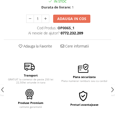
IN STOC
Semințe de Țelină
Durata de livrare:
1
ADAUGA IN COS
Cod Produs:
OP0065_1
Ai nevoie de ajutor?
0772.232.209
Adauga la Favorite
Cere informatii
Transport
Plata securizata
GRATUIT la comenzi de peste 250 lei
Plata numerar ramburs sau cu cardul
22,50lei oriunde in tara
Produse Premium
Preturi avantajoase
calitate garantată