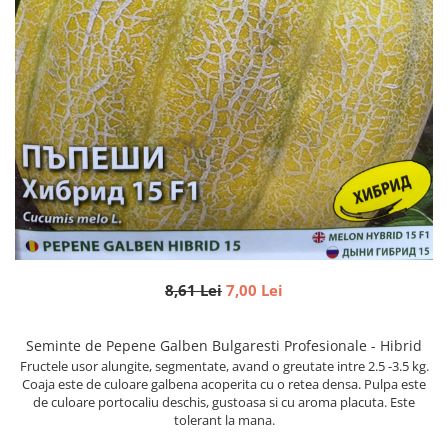
Semințe de Fasole
Semințe de Gogoșari
Semințe de Gulii
Semințe de Mazăre
Semințe de Morcovi
Semințe de Pepeni
Semințe de Porumb
Semințe de Praz
Semințe de Păstârnac
Semințe de Ridichi
8,61 Lei
7,00 Lei
Semințe de Salată
Semințe de Sfeclă
Seminte de Pepene Galben Bulgaresti Profesionale - Hibrid
Fructele usor alungite, segmentate, avand o greutate intre 2.5 -3.5 kg.
Semințe de Spanac
Coaja este de culoare galbena acoperita cu o retea densa. Pulpa este
de culoare portocaliu deschis, gustoasa si cu aroma placuta. Este
Semințe de Varză
tolerant la mana.
Semințe de Vinete