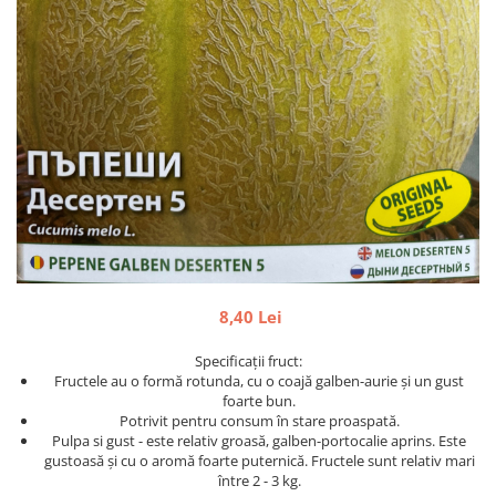
Semințe de Fasole
Semințe de Gogoșari
Semințe de Gulii
Semințe de Mazăre
Semințe de Morcovi
Semințe de Pepeni
Semințe de Porumb
Semințe de Praz
Semințe de Păstârnac
Semințe de Ridichi
8,40 Lei
Semințe de Salată
Specificații fruct:
Semințe de Sfeclă
Fructele au o formă rotunda, cu o coajă galben-aurie și un gust
foarte bun.
Semințe de Spanac
Potrivit pentru consum în stare proaspată.
Pulpa si gust - este relativ groasă, galben-portocalie aprins. Este
Semințe de Varză
gustoasă și cu o aromă foarte puternică. Fructele sunt relativ mari
între 2 - 3 kg.
Semințe de Vinete