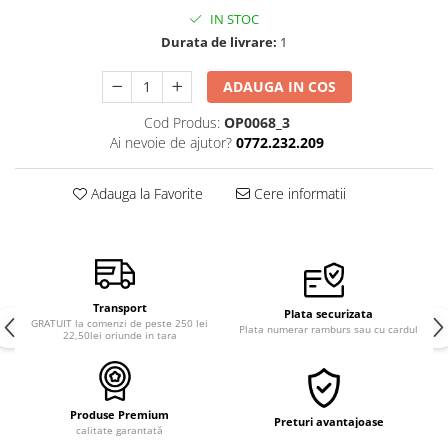
Semințe de Țelină
IN STOC
Durata de livrare:
1
ADAUGA IN COS
Cod Produs:
OP0068_3
Ai nevoie de ajutor?
0772.232.209
Adauga la Favorite
Cere informatii
Transport
Plata securizata
GRATUIT la comenzi de peste 250 lei
Plata numerar ramburs sau cu cardul
22,50lei oriunde in tara
Produse Premium
Preturi avantajoase
calitate garantată