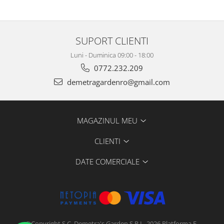
SUPORT CLIENTI
Luni - Duminica 09:00 - 18:00
0772.232.209
demetragardenro@gmail.com
MAGAZINUL MEU
CLIENTI
DATE COMERCIALE
©Copyright S.C. Demetra's Garden S.R.L. 2026
Platforma E-