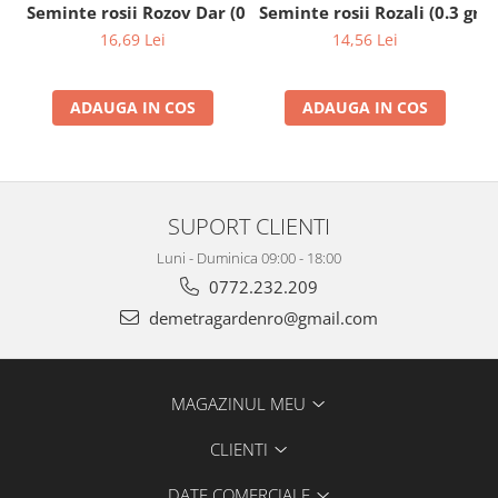
Seminte rosii Rozali (0.3 gr)
Seminte rosii Rozov Dar (0.2 gr)
14,56 Lei
16,69 Lei
ADAUGA IN COS
ADAUGA IN COS
SUPORT CLIENTI
Luni - Duminica 09:00 - 18:00
0772.232.209
demetragardenro@gmail.com
MAGAZINUL MEU
CLIENTI
DATE COMERCIALE