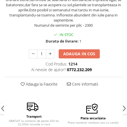
batatoresc,dar fara sa se acopere cu sol,plantele se transplanteaza in
Semințe de Țelină
aprilie.Este posibil si semanatul mai tarziu in mai-iunie,
transplantandu-se toamna. Infloreste abundent din iulie pana in
septembrie.
Numarul de seminte per plic - 2300
IN STOC
Durata de livrare:
1
ADAUGA IN COS
Cod Produs:
1214
Ai nevoie de ajutor?
0772.232.209
Adauga la Favorite
Cere informatii
Transport
Plata securizata
GRATUIT la comenzi de peste 250 lei
Plata numerar ramburs sau cu cardul
22,50lei oriunde in tara