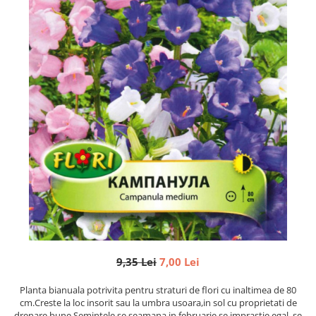
Semințe de Fasole
Semințe de Gogoșari
Semințe de Gulii
Semințe de Mazăre
Semințe de Morcovi
Semințe de Pepeni
Semințe de Porumb
Semințe de Praz
Semințe de Păstârnac
Semințe de Ridichi
Semințe de Salată
Semințe de Sfeclă
9,35 Lei
7,00 Lei
Semințe de Spanac
Semințe de Varză
Planta bianuala potrivita pentru straturi de flori cu inaltimea de 80
cm.Creste la loc insorit sau la umbra usoara,in sol cu proprietati de
Semințe de Vinete
drenare bune.Semintele se seamana in februarie,se imprastie egal, se