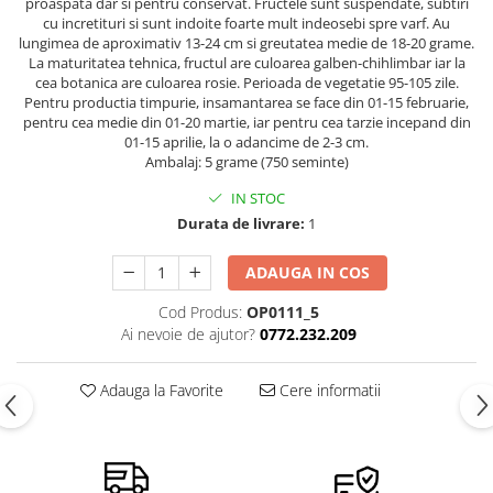
proaspata dar si pentru conservat. Fructele sunt suspendate, subtiri
Semințe de Țelină
cu incretituri si sunt indoite foarte mult indeosebi spre varf. Au
lungimea de aproximativ 13-24 cm si greutatea medie de 18-20 grame.
La maturitatea tehnica, fructul are culoarea galben-chihlimbar iar la
cea botanica are culoarea rosie. Perioada de vegetatie 95-105 zile.
Pentru productia timpurie, insamantarea se face din 01-15 februarie,
pentru cea medie din 01-20 martie, iar pentru cea tarzie incepand din
01-15 aprilie, la o adancime de 2-3 cm.
Ambalaj: 5 grame (750 seminte)
IN STOC
Durata de livrare:
1
ADAUGA IN COS
Cod Produs:
OP0111_5
Ai nevoie de ajutor?
0772.232.209
Adauga la Favorite
Cere informatii