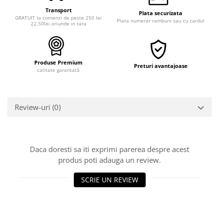
Transport
Plata securizata
GRATUIT la comenzi de peste 250 lei
Plata numerar ramburs sau cu cardul
22,50lei oriunde in tara
Produse Premium
Preturi avantajoase
calitate garantată
Review-uri
(0)
Daca doresti sa iti exprimi parerea despre acest
produs poti adauga un review.
SCRIE UN REVIEW