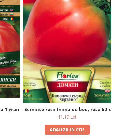
na 1 gram
Seminte r
Seminte rosii Inima de bou, rosu 50 seminte
11,19 Lei
ADAUGA IN COS