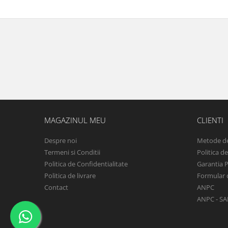
MAGAZINUL MEU
CLIENTI
Despre noi
Metode de
Termeni si Conditii
Politica d
Politica de Confidentialitate
Garantia 
Politica de livrare
Formular 
Contact
ANPC
ANPC - SA