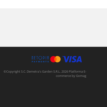
©Copyright S.C. Demetra's Garden S.R.L. 2026
Platforma E-
commerce by Gomag