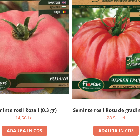
inte rosii Rozali (0.3 gr)
Seminte rosii Rosu de gradi
14,56 Lei
28,51 Lei
ADAUGA IN COS
ADAUGA IN COS