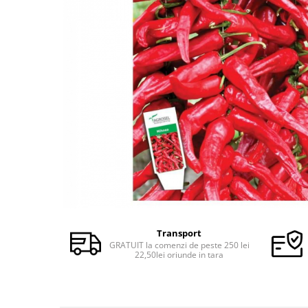
Semințe de Fasole
Semințe de Gogoșari
Semințe de Gulii
Semințe de Mazăre
Semințe de Morcovi
Semințe de Pepeni
Semințe de Porumb
Semințe de Praz
Semințe de Păstârnac
Semințe de Ridichi
Semințe de Salată
Transport
Semințe de Sfeclă
GRATUIT la comenzi de peste 250 lei
22,50lei oriunde in tara
Semințe de Spanac
Semințe de Varză
Semințe de Vinete