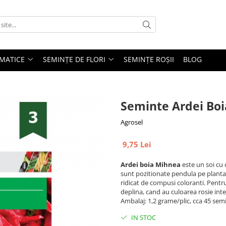
MATICE
SEMINȚE DE FLORI
SEMINȚE ROȘII
BLOG
Seminte Ardei Boi
Agrosel
9,75 Lei
Ardei boia Mihnea
este un soi cu 
sunt pozitionate pendula pe planta,
ridicat de compusi coloranti. Pent
deplina, cand au culoarea rosie int
Ambalaj: 1,2 grame/plic, cca 45 sem
IN STOC