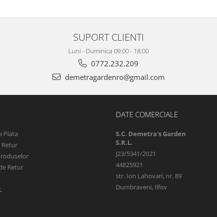
SUPORT CLIENTI
Luni - Duminica 09:00 - 18:00
0772.232.209
demetragardenro@gmail.com
DATE COMERCIALE
 Plata
S.C. Demetra's Garden
S.R.L.
e Retur
J23/5341/2021
Produselor
44825921
de Retur
str. Ion Lahovari, nr. 89
Dumbraveni, Ilfov
L