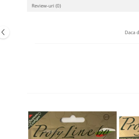
Review-uri
(0)
Semințe de Țelină
Daca d