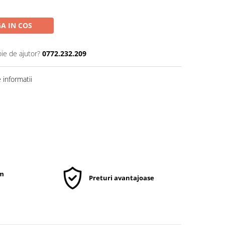
A IN COS
oie de ajutor?
0772.232.209
informatii
um
Preturi avantajoase