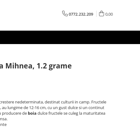
0772.232.209
0,00
a Mihnea, 1.2 grame
crestere nedeterminata, destinat culturii in camp. Fructele
 au lungime de 12-16 cm, cu un gust dulce si un continut
ru producere de
boia
dulce fructele se culeg la maturitatea
ensa.
inte