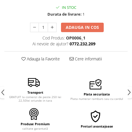
Semințe de Țelină
IN STOC
Durata de livrare:
1
ADAUGA IN COS
Cod Produs:
OP0006_1
Ai nevoie de ajutor?
0772.232.209
Adauga la Favorite
Cere informatii
Transport
Plata securizata
GRATUIT la comenzi de peste 250 lei
Plata numerar ramburs sau cu cardul
22,50lei oriunde in tara
Produse Premium
Preturi avantajoase
calitate garantată