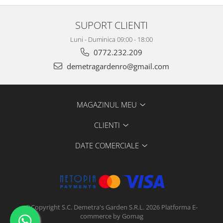
SUPORT CLIENTI
Luni - Duminica 09:00 - 18:00
0772.232.209
demetragardenro@gmail.com
MAGAZINUL MEU
CLIENTI
DATE COMERCIALE
©Copyright S.C. Demetra's Garden S.R.L. 2026
Platforma E-
commerce by Gomag