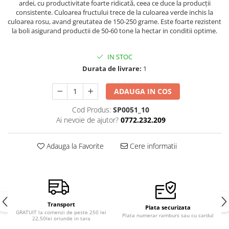
ardei, cu productivitate foarte ridicată, ceea ce duce la producții
Semințe de Țelină
consistente. Culoarea fructului trece de la culoarea verde inchis la
culoarea rosu, avand greutatea de 150-250 grame. Este foarte rezistent
la boli asigurand productii de 50-60 tone la hectar in conditii optime.
IN STOC
Durata de livrare:
1
ADAUGA IN COS
Cod Produs:
SP0051_10
Ai nevoie de ajutor?
0772.232.209
Adauga la Favorite
Cere informatii
Transport
Plata securizata
GRATUIT la comenzi de peste 250 lei
Plata numerar ramburs sau cu cardul
22,50lei oriunde in tara