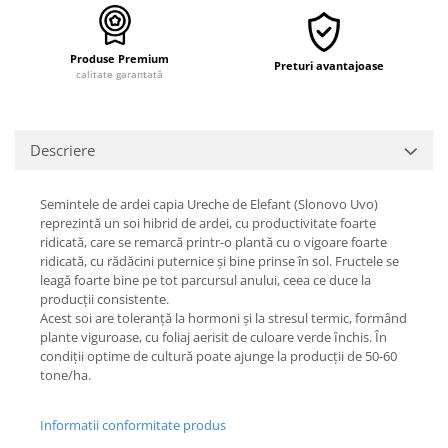
Produse Premium
Preturi avantajoase
calitate garantată
Descriere
Semintele de ardei capia Ureche de Elefant (Slonovo Uvo)
reprezintă un soi hibrid de ardei, cu productivitate foarte
ridicată, care se remarcă printr-o plantă cu o vigoare foarte
ridicată, cu rădăcini puternice și bine prinse în sol. Fructele se
leagă foarte bine pe tot parcursul anului, ceea ce duce la
producții consistente.
Acest soi are toleranță la hormoni și la stresul termic, formând
plante viguroase, cu foliaj aerisit de culoare verde ȋnchis. În
condiții optime de cultură poate ajunge la producții de 50-60
tone/ha.
Informatii conformitate produs