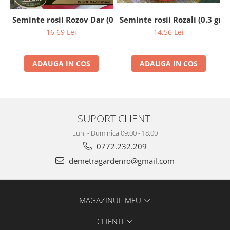
Seminte rosii Rozali (0.3 gr)
Seminte rosii Rozov Dar (0.2 gr)
14,56 Lei
16,69 Lei
ADAUGA IN COS
ADAUGA IN COS
SUPORT CLIENTI
Luni - Duminica 09:00 - 18:00
0772.232.209
demetragardenro@gmail.com
MAGAZINUL MEU
CLIENTI