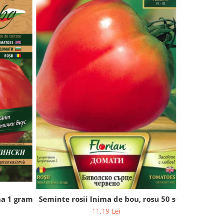
na 1 gram
Seminte r
Seminte rosii Inima de bou, rosu 50 seminte
11,19 Lei