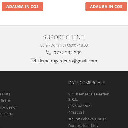
ADAUGA IN COS
ADAUGA IN COS
SUPORT CLIENTI
Luni - Duminica 09:00 - 18:00
0772.232.209
demetragardenro@gmail.com
DATE COMERCIALE
 Plata
S.C. Demetra's Garden
S.R.L.
e Retur
J23/5341/2021
Produselor
44825921
de Retur
str. Ion Lahovari, nr. 89
Dumbraveni, Ilfov
L