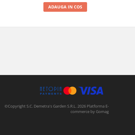
ADAUGA IN COS
©Copyright S.C. Demetra's Garden S.R.L. 2026
Platforma E-
commerce by Gomag