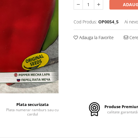
ADAUG
Cod Produs:
OP0054_5
Ai nevo
Adauga la Favorite
Cere 
Plata securizata
Produse Premi
Plata numerar ramburs sau cu
calitate garantată
cardul