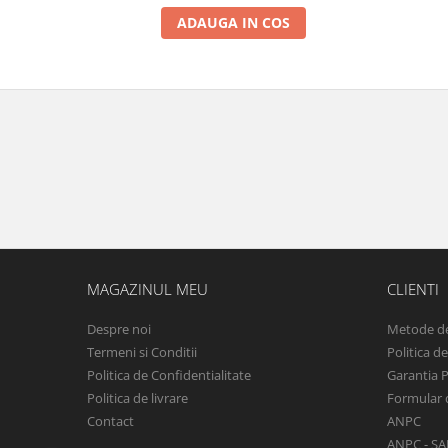
ADAUGA IN COS
MAGAZINUL MEU
CLIENTI
Despre noi
Metode de
Termeni si Conditii
Politica d
Politica de Confidentialitate
Garantia 
Politica de livrare
Formular 
Contact
ANPC
ANPC - SA