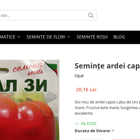
MATICE
SEMINȚE DE FLORI
SEMINȚE ROȘII
BLOG
Semințe ardei capi
Opal
20,16 Lei
Soi nou de ardei capia Laba de Urs
mare. Fructul este mare, lungimea a
excelente.
IN STOC
Durata de livrare:
1