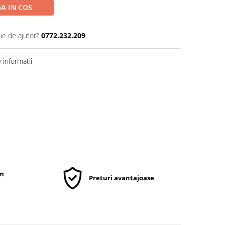
A IN COS
ie de ajutor?
0772.232.209
informatii
um
Preturi avantajoase