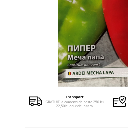
Semințe de Fasole
Semințe de Gogoșari
Semințe de Gulii
Semințe de Mazăre
Semințe de Morcovi
Semințe de Pepeni
Semințe de Porumb
Semințe de Praz
Semințe de Păstârnac
Semințe de Ridichi
Semințe de Salată
Transport
Semințe de Sfeclă
GRATUIT la comenzi de peste 250 lei
22,50lei oriunde in tara
Semințe de Spanac
Semințe de Varză
Semințe de Vinete