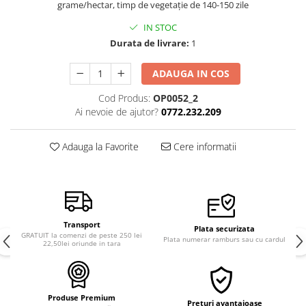
grame/hectar, timp de vegetație de 140-150 zile
Semințe de Țelină
IN STOC
Durata de livrare:
1
ADAUGA IN COS
Cod Produs:
OP0052_2
Ai nevoie de ajutor?
0772.232.209
Adauga la Favorite
Cere informatii
Transport
Plata securizata
GRATUIT la comenzi de peste 250 lei
Plata numerar ramburs sau cu cardul
22,50lei oriunde in tara
Produse Premium
Preturi avantajoase