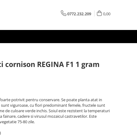
0772.232.209
0,00
i cornison REGINA F1 1 gram
foarte potrivit pentru conservare. Se poate planta atat in
e sunt viguroase, cu flori predominant femele, fructele sunt
ne de culoare verde inchis. Soiul este rezistent la temperaturi
 la fainare, cadere si virusul mozaicul castravetilor. Este
egetatie 75-80 zile.
)