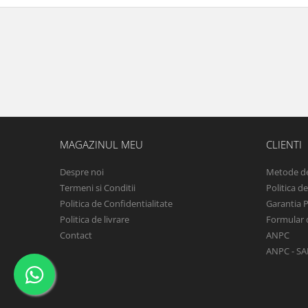
MAGAZINUL MEU
CLIENTI
Despre noi
Metode de
Termeni si Conditii
Politica d
Politica de Confidentialitate
Garantia 
Politica de livrare
Formular 
Contact
ANPC
ANPC - SA