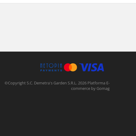
©Copyright S.C. Demetra's Garden S.R.L. 2026
Platforma E-
commerce by Gomag