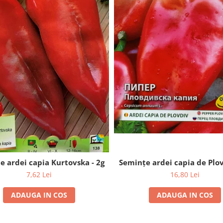
e ardei capia Kurtovska - 2g
Semințe ardei capia de Plov
7,62 Lei
16,80 Lei
ADAUGA IN COS
ADAUGA IN COS