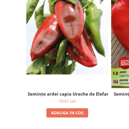
Semințe ardei capia Ureche de Elefant - 2g
Seminț
10,61 Lei
ADAUGA IN COS