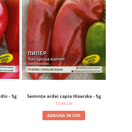
div - 5g
Seminţe ardei capia Hisarska - 5g
Semințe
13,44 Lei
ADAUGA IN COS