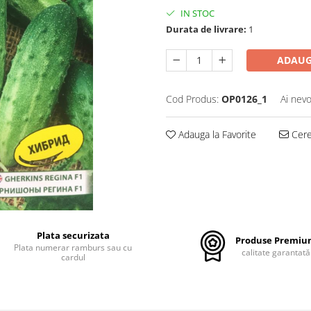
IN STOC
Durata de livrare:
1
ADAUG
Cod Produs:
OP0126_1
Ai nevo
Adauga la Favorite
Cere 
Plata securizata
Produse Premi
Plata numerar ramburs sau cu
calitate garantată
cardul