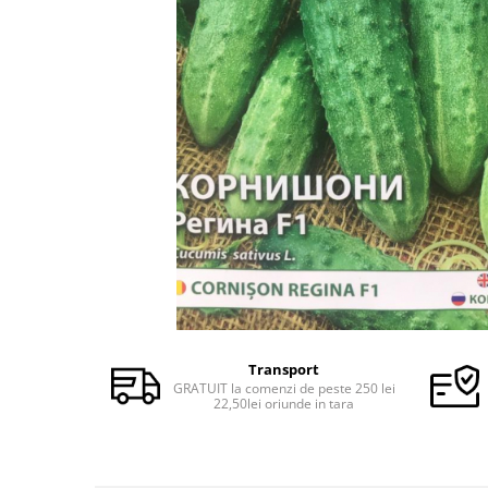
Semințe de Fasole
Semințe de Gogoșari
Semințe de Gulii
Semințe de Mazăre
Semințe de Morcovi
Semințe de Pepeni
Semințe de Porumb
Semințe de Praz
Semințe de Păstârnac
Semințe de Ridichi
Semințe de Salată
Transport
Semințe de Sfeclă
GRATUIT la comenzi de peste 250 lei
22,50lei oriunde in tara
Semințe de Spanac
Semințe de Varză
Semințe de Vinete