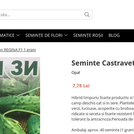
MATICE
SEMINȚE DE FLORI
SEMINȚE ROȘII
BLOG
son REGINA F1 1 gram
Seminte Castravet
Opal
7,78 Lei
Hibrid timpuriu foarte productiv si 
camp deschis cat si in sere. Plantel
verzi, lucioase, acoperite cu broboa
ridicate si seceta si foarte rezistent
tolerant la antracnoza.Perioada de v
Ambalaj: aprox. 40 seminte (1 gram