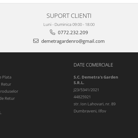
SUPORT CLIENTI
Luni - Duminica 09:00 - 18:00
0772.232.209
demetragardenro@gmail.com
DATE COMERCIALE
 Plata
S.C. Demetra's Garden
S.R.L.
e Retur
J23/5341/2021
Produselor
44825921
de Retur
str. Ion Lahovari, nr. 89
Dumbraveni, Ilfov
L