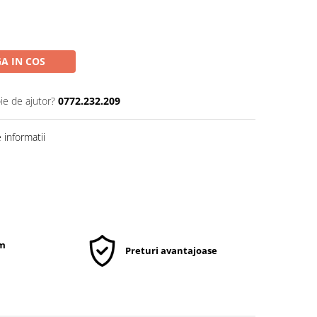
A IN COS
ie de ajutor?
0772.232.209
informatii
um
Preturi avantajoase